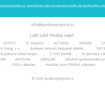
info@spolkovyrejstrik.cz
Lidé také hledají např.:
2375711
FC Rokytno
42716055
1809369
27
-
-
-
-
k String, z. s.
Rodinné centrum Kašpárek Mělník,…
1931
-
-
ná jednota Sokol Nespe…
TJ VHS Jeseník
SK Jilemnice v l
-
-
180
60370246
26992299
Sdružení spoluvlastníků p
-
-
-
CEDA v likvidaci
Hasičský sbor PRIMUS v likvidaci
-
-
© 2025
SpolkovyRejstrik.cz