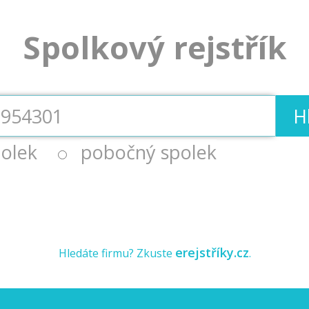
Spolkový rejstřík
H
olek
pobočný spolek
erejstříky.cz
Hledáte firmu? Zkuste
.