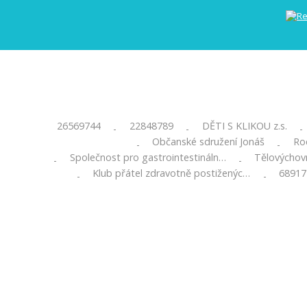
26569744
22848789
DĚTI S KLIKOU z.s.
-
-
-
Občanské sdružení Jonáš
Roc
-
-
Společnost pro gastrointestináln…
Tělovýchov
-
-
Klub přátel zdravotně postiženýc…
68917
-
-