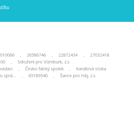
010066
26586746
22872434
27032418
-
-
-
300
Sdružení pro Vízmburk, z.s.
-
ikvidaci
Česko-falcký spolek
Kanálová stoka
-
-
ro sprá…
65189540
Šance pro Háj, z.s.
-
-