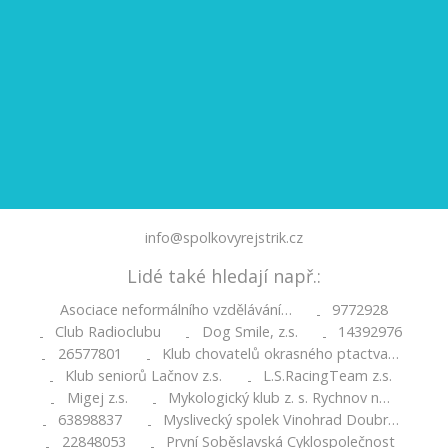
info@spolkovyrejstrik.cz
Lidé také hledají např.:
Asociace neformálního vzdělávání…
9772928
-
Club Radioclubu
Dog Smile, z.s.
14392976
-
-
-
26577801
Klub chovatelů okrasného ptactva…
-
-
Klub seniorů Lačnov z.s.
L.S.RacingTeam z.s.
-
-
Migej z.s.
Mykologický klub z. s. Rychnov n…
-
-
63898837
Myslivecký spolek Vinohrad Doubr…
-
-
22848053
První Soběslavská Cyklospolečnost
-
-