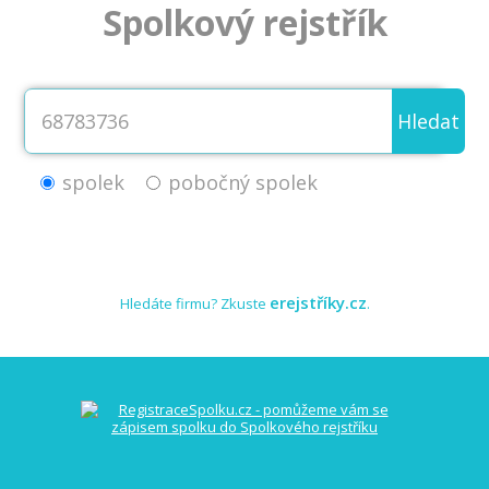
Spolkový rejstřík
Hledat
spolek
pobočný spolek
erejstříky.cz
Hledáte firmu? Zkuste
.