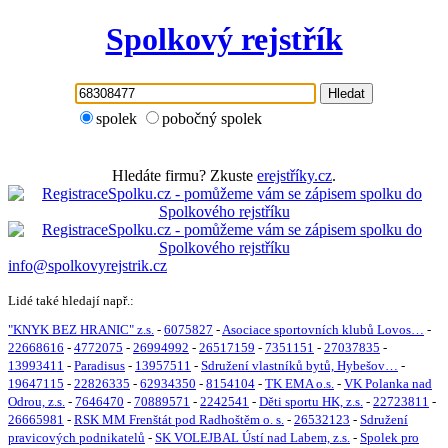
Spolkový rejstřík
Hledat
spolek
pobočný spolek
Hledáte firmu? Zkuste
erejstříky.cz
.
info@spolkovyrejstrik.cz
Lidé také hledají např.:
"KNYK BEZ HRANIC" z.s.
-
6075827
-
Asociace sportovních klubů Lovos…
-
22668616
-
4772075
-
26994992
-
26517159
-
7351151
-
27037835
-
13993411
-
Paradisus
-
13957511
-
Sdružení vlastníků bytů, Hybešov…
-
19647115
-
22826335
-
62934350
-
8154104
-
TK EMA o.s.
-
VK Polanka nad
Odrou, z.s.
-
7646470
-
70889571
-
2242541
-
Děti sportu HK, z.s.
-
22723811
-
26665981
-
RSK MM Frenštát pod Radhoštěm o. s.
-
26532123
-
Sdružení
pravicových podnikatelů
-
SK VOLEJBAL Ústí nad Labem, z.s.
-
Spolek pro