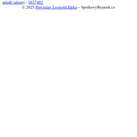
mladé talenty
-
5657482
© 2025
Pravoslav Leopold Zátka
–
SpolkovyRejstrik.cz