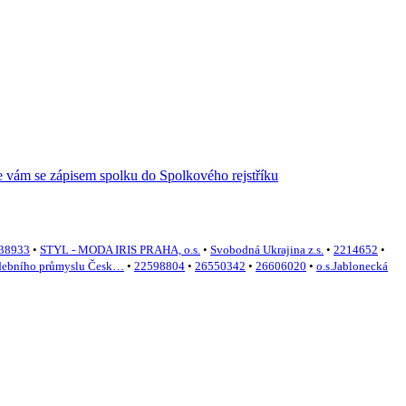
38933
•
STYL - MODA IRIS PRAHA, o.s.
•
Svobodná Ukrajina z.s.
•
2214652
•
debního průmyslu Česk…
•
22598804
•
26550342
•
26606020
•
o.s.Jablonecká