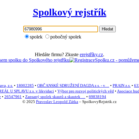
Spolkový rejstřík
Hledat
spolek
pobočný spolek
Hledáte firmu? Zkuste
erejstříky.cz
.
va, z.s.
•
18002285
•
OBČANSKÉ SDRUŽENÍ DAGDA z.s. - v…
•
PRAIN z.s.
•
63
EÁL U SPLAVU z.s. v likvidaci
•
Výbor pro rozvoj politických věd
•
Asociace hu
e
•
26547961
•
Zapsaný spolek skautů a skautek …
•
69838194
© 2025
Pravoslav Leopold Zátka
–
SpolkovyRejstrik.cz