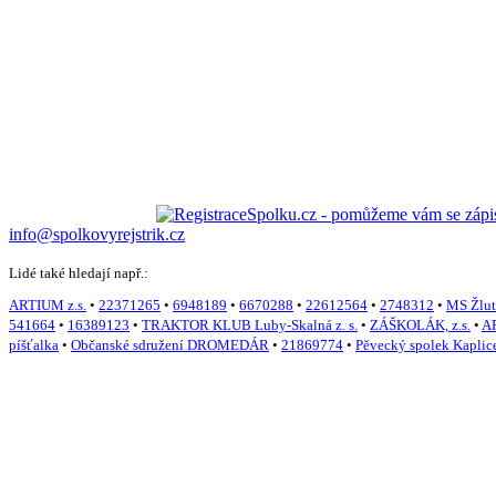
info@spolkovyrejstrik.cz
Lidé také hledají např.:
ARTIUM z.s.
•
22371265
•
6948189
•
6670288
•
22612564
•
2748312
•
MS Žluta
541664
•
16389123
•
TRAKTOR KLUB Luby-Skalná z. s.
•
ZÁŠKOLÁK, z.s.
•
AR
píšťalka
•
Občanské sdružení DROMEDÁR
•
21869774
•
Pěvecký spolek Kaplic