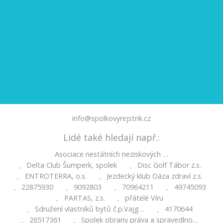
info@spolkovyrejstrik.cz
Lidé také hledají např.:
Asociace nestátních neziskových …
Delta Club Šumperk, spolek
Disc Golf Tábor z.s.
-
-
ENTROTERRA, o.s.
Jezdecký klub Oáza zdraví z.s.
-
-
22875930
9092803
70964211
49745093
-
-
-
-
PARTAS, z.s.
přátelé Víru
-
-
Sdružení vlastníků bytů č.p.Vajg…
4170644
-
-
26517361
Spolek obrany práva a spravedlno…
-
-