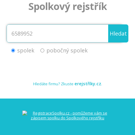
Spolkový rejstřík
Hledat
spolek
pobočný spolek
erejstříky.cz
Hledáte firmu? Zkuste
.