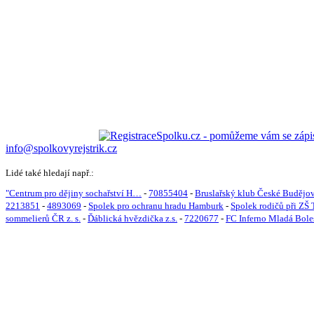
info@spolkovyrejstrik.cz
Lidé také hledají např.:
"Centrum pro dějiny sochařství H…
-
70855404
-
Bruslařský klub České Buděj
2213851
-
4893069
-
Spolek pro ochranu hradu Hamburk
-
Spolek rodičů při ZŠ 
sommelierů ČR z. s.
-
Ďáblická hvězdička z.s.
-
7220677
-
FC Inferno Mladá Bole