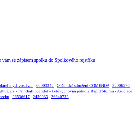
řátel myslivosti z.s.
-
66003342
-
Občanské sdružení COMENDA
-
22906576
-
NCE z.s.
-
Paintball Suchdol
-
Tělovýchovná jednota Rapid Štolmíř
-
Asociace
 cechu
-
26536617
-
2450933
-
26640732