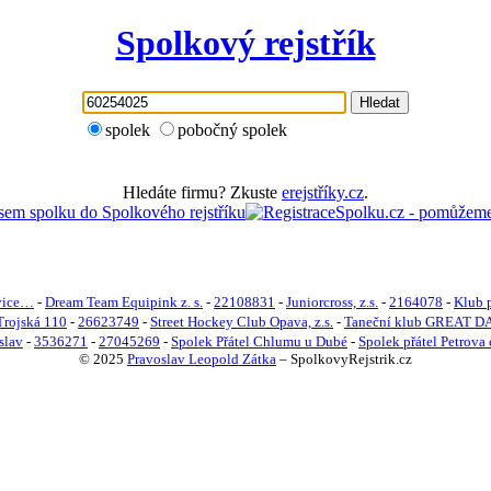
Spolkový rejstřík
Hledat
spolek
pobočný spolek
Hledáte firmu? Zkuste
erejstříky.cz
.
ovice…
-
Dream Team Equipink z. s.
-
22108831
-
Juniorcross, z.s.
-
2164078
-
Klub p
Trojská 110
-
26623749
-
Street Hockey Club Opava, z.s.
-
Taneční klub GREAT DA
slav
-
3536271
-
27045269
-
Spolek Přátel Chlumu u Dubé
-
Spolek přátel Petrova
© 2025
Pravoslav Leopold Zátka
–
SpolkovyRejstrik.cz