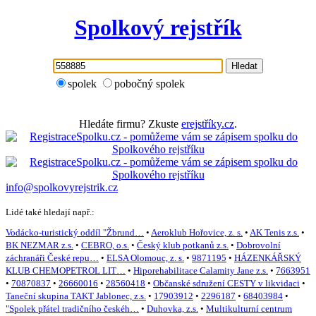
Spolkový rejstřík
Hledat
spolek
pobočný spolek
Hledáte firmu? Zkuste
erejstříky.cz
.
info@spolkovyrejstrik.cz
Lidé také hledají např.:
Vodácko-turistický oddíl "Žbrund…
•
Aeroklub Hořovice, z. s.
•
AK Tenis z.s.
•
BK NEZMAR z.s.
•
CEBRO, o.s.
•
Český klub potkanů z.s.
•
Dobrovolní
záchranáři České repu…
•
ELSA Olomouc, z. s.
•
9871195
•
HÁZENKÁŘSKÝ
KLUB CHEMOPETROL LIT…
•
Hiporehabilitace Calamity Jane z.s.
•
7663951
•
70870837
•
26660016
•
28560418
•
Občanské sdružení CESTY v likvidaci
•
Taneční skupina TAKT Jablonec, z.s.
•
17903912
•
2296187
•
68403984
•
"Spolek přátel tradičního českéh…
•
Duhovka, z.s.
•
Multikulturní centrum