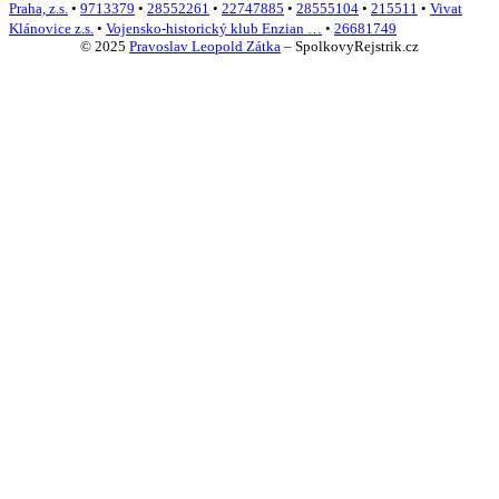
Praha, z.s.
•
9713379
•
28552261
•
22747885
•
28555104
•
215511
•
Vivat
Klánovice z.s.
•
Vojensko-historický klub Enzian …
•
26681749
© 2025
Pravoslav Leopold Zátka
–
SpolkovyRejstrik.cz