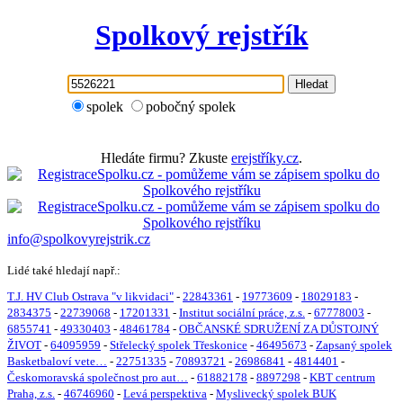
Spolkový rejstřík
Hledat
spolek
pobočný spolek
Hledáte firmu? Zkuste
erejstříky.cz
.
info@spolkovyrejstrik.cz
Lidé také hledají např.:
T.J. HV Club Ostrava "v likvidaci"
-
22843361
-
19773609
-
18029183
-
2834375
-
22739068
-
17201331
-
Institut sociální práce, z.s.
-
67778003
-
6855741
-
49330403
-
48461784
-
OBČANSKÉ SDRUŽENÍ ZA DŮSTOJNÝ
ŽIVOT
-
64095959
-
Střelecký spolek Třeskonice
-
46495673
-
Zapsaný spolek
Basketbaloví vete…
-
22751335
-
70893721
-
26986841
-
4814401
-
Českomoravská společnost pro aut…
-
61882178
-
8897298
-
KBT centrum
Praha, z.s.
-
46746960
-
Levá perspektiva
-
Myslivecký spolek BUK