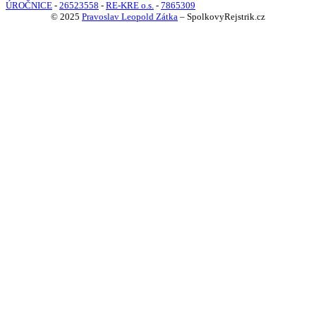
ÚROČNICE
-
26523558
-
RE-KRE o.s.
-
7865309
© 2025
Pravoslav Leopold Zátka
–
SpolkovyRejstrik.cz