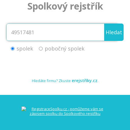
Spolkový rejstřík
Hledat
spolek
pobočný spolek
erejstříky.cz
Hledáte firmu? Zkuste
.