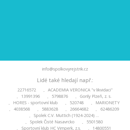
info@spolkovyrejstrik.cz
Lidé také hledají např.:
22716572
ACADEMIA VERONICA "v likvidaci"
-
13991396
5798876
Gorily Plzeň, z. s.
-
-
-
HORES - sportovní klub
520748
MARIONETY
-
-
-
4038568
5883628
26664682
62486209
-
-
-
-
Spolek C.V. Muttich (1924-2024) …
-
Spolek Čisté Nasavrcko
5501580
-
-
Sportovní klub HC Vimperk, z.s.
14800551
-
-