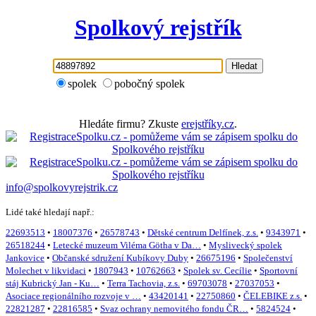
Spolkový rejstřík
Hledat
spolek
pobočný spolek
Hledáte firmu? Zkuste
erejstříky.cz
.
info@spolkovyrejstrik.cz
Lidé také hledají např.:
22693513
•
18007376
•
26578743
•
Dětské centrum Delfínek, z.s.
•
9343971
•
26518244
•
Letecké muzeum Viléma Götha v Da…
•
Myslivecký spolek
Jankovice
•
Občanské sdružení Kubíkovy Duby
•
26675196
•
Společenství
Molechet v likvidaci
•
1807943
•
10762663
•
Spolek sv. Cecílie
•
Sportovní
stáj Kubrický Jan - Ku…
•
Terra Tachovia, z.s.
•
69703078
•
27037053
•
Asociace regionálního rozvoje v …
•
43420141
•
22750860
•
ČELEBIKE z.s.
•
22821287
•
22816585
•
Svaz ochrany nemovitého fondu ČR…
•
5824524
•