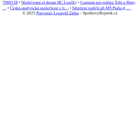
7960158
•
World team of dream HC Loučky
•
Centrum pro rodinu Tobi a Maty,
…
•
Česká analytická společnost v li…
•
Sdružení rodičů při MŠ Praha 4, …
© 2025
Pravoslav Leopold Zátka
–
SpolkovyRejstrik.cz