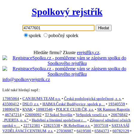
Spolkový rejstřík
Hledat
spolek
pobočný spolek
Hledáte firmu? Zkuste
erejstříky.cz
.
info@spolkovyrejstrik.cz
Lidé také hledají např.:
17985064
•
CAN BUMS TEAM o.s.
•
Česká podologická společnost, z. s.
•
43500412
•
DSLO, z.s.
•
HAIMA České Budějovice, spolek p…
•
19340559
•
19890478
•
KVAK
•
10983546
•
POLICE CLUB ČR, z.s.
•
SK Kamion Rapotín
•
46747214
•
22606092
•
TJ Sokol Svojšín
•
VeSpolek veselí z.s.
•
26676842
•
„PUERTA, o. s.”
•
Hudební a literární společnost r…
•
Zájmové sdružení očních
optiků v…
•
22712381
•
22821538
•
JK Rebellian z.s.
•
3937518
•
SATJA SÁÍ
VZDĚLÁVACÍ CENTRUM, z.s.
•
27036987
•
6419500
•
6584373
•
60782129
•