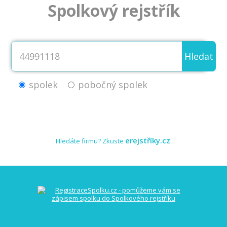
Spolkový rejstřík
Hledat
spolek
pobočný spolek
erejstříky.cz
Hledáte firmu? Zkuste
.