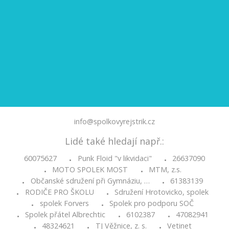
info@spolkovyrejstrik.cz
Lidé také hledají např.:
60075627
Punk Floid "v likvidaci"
26637090
•
•
MOTO SPOLEK MOST
MTM, z.s.
•
•
Občanské sdružení při Gymnáziu, …
61383139
•
•
RODIČE PRO ŠKOLU
Sdružení Hrotovicko, spolek
•
•
spolek Forvers
Spolek pro podporu SOČ
•
•
Spolek přátel Albrechtic
6102387
47082941
•
•
•
48324621
TJ Věžnice, z. s.
Vetinet
•
•
•