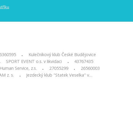
6360595
Kulečníkový klub České Budějovice
•
SPORT EVENT o.s. v likvidaci
43767435
•
•
 Human Service, z.s.
27055299
26560003
•
•
 z. s.
Jezdecký klub "Statek Veselka" v…
•