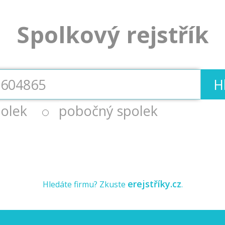
Spolkový rejstřík
H
olek
pobočný spolek
erejstříky.cz
Hledáte firmu? Zkuste
.