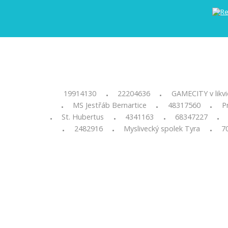
19914130
22204636
GAMECITY v likvi
•
•
MS Jestřáb Bernartice
48317560
Pr
•
•
•
St. Hubertus
4341163
68347227
•
•
•
•
2482916
Myslivecký spolek Tyra
7
•
•
•