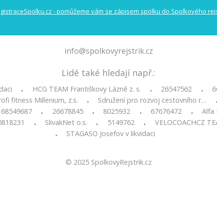
info@spolkovyrejstrik.cz
Lidé také hledají např.:
daci
HCG TEAM Františkovy Lázně z. s.
26547562
6
•
•
•
ofi fitness Millenium, z.s.
Sdružení pro rozvoj cestovního r…
•
68549687
26678845
8025932
67676472
Alfa
•
•
•
•
0818231
SlivakNet o.s.
5149762
VELOCOACHCZ TEAM
•
•
•
STAGASO Josefov v likvidaci
•
© 2025
SpolkovyRejstrik.cz