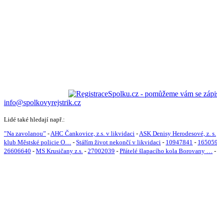
info@spolkovyrejstrik.cz
Lidé také hledají např.:
”Na zavolanou”
-
AHC Čankovice, z.s. v likvidaci
-
ASK Denisy Herodesové, z. s.
klub Městské policie O…
-
Stářím život nekončí v likvidaci
-
10947841
-
16505
26606640
-
MS Krusičany z.s.
-
27002039
-
Přátelé šlapacího kola Borovany …