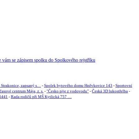
 Strakonice, zapsaný s…
-
Spolek bytového domu Hněvkovice 143
-
Sportovní
časové centrum Mája, z. s.
-
"Česko pije z vodovodu"
-
Česká 3D lukostřelba
-
5441
-
Rada rodičů při MŠ Kytlická 757 …