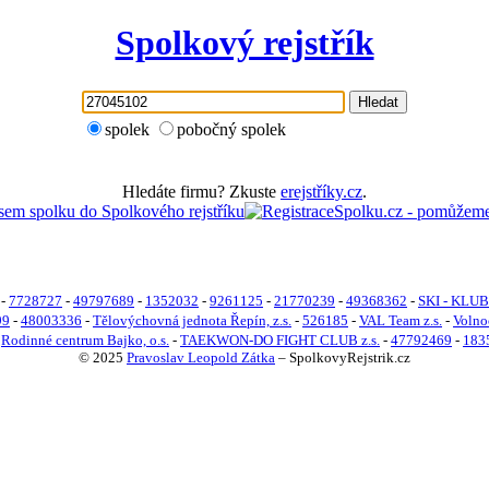
Spolkový rejstřík
Hledat
spolek
pobočný spolek
Hledáte firmu? Zkuste
erejstříky.cz
.
-
7728727
-
49797689
-
1352032
-
9261125
-
21770239
-
49368362
-
SKI - KLUB
99
-
48003336
-
Tělovýchovná jednota Řepín, z.s.
-
526185
-
VAL Team z.s.
-
Volno
-
Rodinné centrum Bajko, o.s.
-
TAEKWON-DO FIGHT CLUB z.s.
-
47792469
-
183
© 2025
Pravoslav Leopold Zátka
–
SpolkovyRejstrik.cz