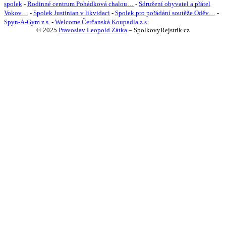
spolek
-
Rodinné centrum Pohádková chalou…
-
Sdružení obyvatel a přátel
Vokov…
-
Spolek Justinian v likvidaci
-
Spolek pro pořádání soutěže Oděv…
-
Spyn-A-Gym z.s.
-
Welcome Čerčanská Koupadla z.s.
© 2025
Pravoslav Leopold Zátka
–
SpolkovyRejstrik.cz