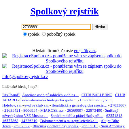
Spolkový rejstřík
Hledat
spolek
pobočný spolek
Hledáte firmu? Zkuste
erejstříky.cz
.
info@spolkovyrejstrik.cz
Lidé také hledají např.:
"AxPband"
-
Asociace osob působících v oblas…
-
CITRUSÁŘI BRNO
-
CLUB
JADARO
-
Česko-slovenská biologická spole…
-
Dívčí fotbalový klub
Holešov, z.s.
-
evolve club z.s.
-
Heraldická a genealogická asocia…
-
27033007
-
21635421
-
8006954
-
MIA ROSE, z.s.
-
26560097
-
22873490
-
Smíšený
pěvecký sbor VŠE Musica …
-
Spolek rodičů a přátel školy při…
-
62351818
-
16577868
-
14226219
-
Dokumentační a muzejní středisko…
-
Alujet Bike
Team
-
26987392
-
Blučinský ochotnický spolek
-
26635810
-
Nairi Arménský