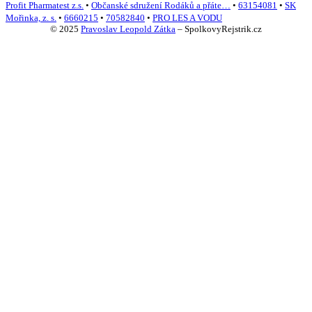
Profit Pharmatest z.s.
•
Občanské sdružení Rodáků a přáte…
•
63154081
•
SK
Mořinka, z. s.
•
6660215
•
70582840
•
PRO LES A VODU
© 2025
Pravoslav Leopold Zátka
–
SpolkovyRejstrik.cz