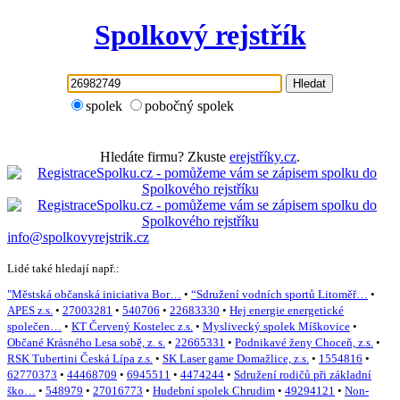
Spolkový rejstřík
Hledat
spolek
pobočný spolek
Hledáte firmu? Zkuste
erejstříky.cz
.
info@spolkovyrejstrik.cz
Lidé také hledají např.:
"Městská občanská iniciativa Bor…
•
“Sdružení vodních sportů Litoměř…
•
APES z.s.
•
27003281
•
540706
•
22683330
•
Hej energie energetické
společen…
•
KT Červený Kostelec z.s.
•
Myslivecký spolek Míškovice
•
Občané Krásného Lesa sobě, z. s.
•
22665331
•
Podnikavé ženy Choceň, z.s.
•
RSK Tubertini Česká Lípa z.s.
•
SK Laser game Domažlice, z.s.
•
1554816
•
62770373
•
44468709
•
6945511
•
4474244
•
Sdružení rodičů při základní
ško…
•
548979
•
27016773
•
Hudební spolek Chrudim
•
49294121
•
Non-