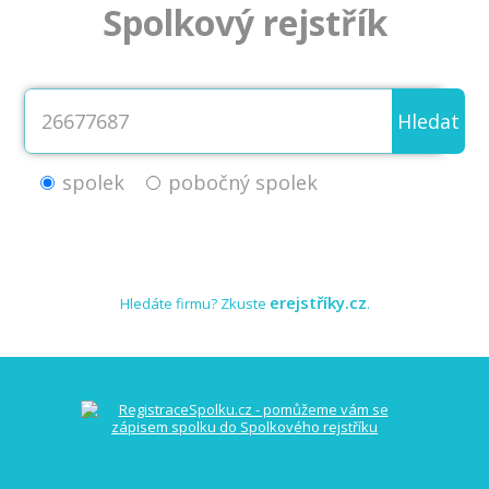
Spolkový rejstřík
Hledat
spolek
pobočný spolek
erejstříky.cz
Hledáte firmu? Zkuste
.