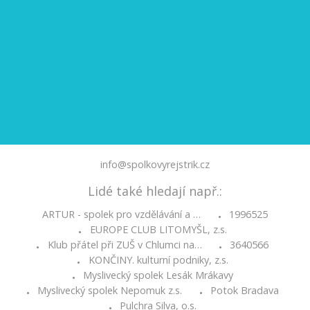
info@spolkovyrejstrik.cz
Lidé také hledají např.:
ARTUR - spolek pro vzdělávání a …
1996525
•
EUROPE CLUB LITOMYŠL, z.s.
•
Klub přátel při ZUŠ v Chlumci na…
3640566
•
•
KONČINY. kulturní podniky, z.s.
•
Myslivecký spolek Lesák Mrákavy
•
Myslivecký spolek Nepomuk z.s.
Potok Bradava
•
•
Pulchra Silva, o.s.
•