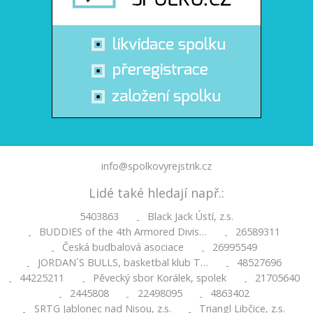
info@spolkovyrejstrik.cz
Lidé také hledají např.:
5403863
Black Jack Ústí, z.s.
-
BUDDIES of the 4th Armored Divis…
26589311
-
-
Česká budbalová asociace
26995549
-
-
JORDAN´S BULLS, basketbal klub T…
48527696
-
-
44225211
Pěvecký sbor Korálek, spolek
21705640
-
-
-
2445808
22498095
4863402
-
-
-
SRTG Jablonec nad Nisou, z.s.
Triangl Libčice, z.s.
-
-