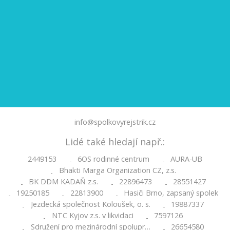
info@spolkovyrejstrik.cz
Lidé také hledají např.:
2449153
6OS rodinné centrum
AURA-UB
-
-
Bhakti Marga Organization CZ, z.s.
-
BK DDM KADAŇ z.s.
22896473
28551427
-
-
-
19250185
22813900
Hasiči Brno, zapsaný spolek
-
-
-
Jezdecká společnost Koloušek, o. s.
19887337
-
-
NTC Kyjov z.s. v likvidaci
7597126
-
-
Sdružení pro mezinárodní spolupr…
26654580
-
-