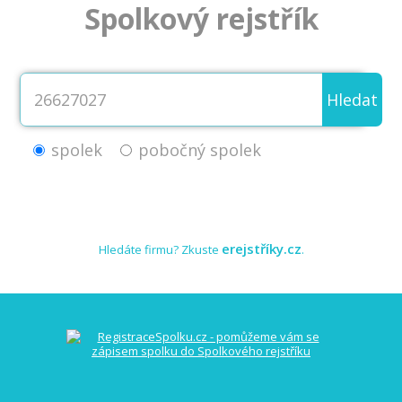
Spolkový rejstřík
Hledat
spolek
pobočný spolek
erejstříky.cz
Hledáte firmu? Zkuste
.