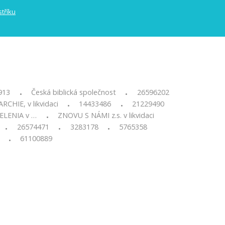
913
Česká biblická společnost
26596202
•
•
CHIE, v likvidaci
14433486
21229490
•
•
HELENIA v …
ZNOVU S NÁMI z.s. v likvidaci
•
26574471
3283178
5765358
•
•
•
61100889
•