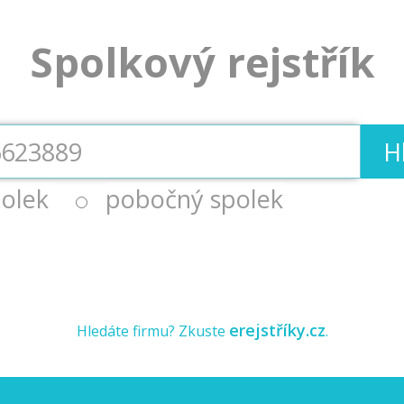
Spolkový rejstřík
H
olek
pobočný spolek
erejstříky.cz
Hledáte firmu? Zkuste
.