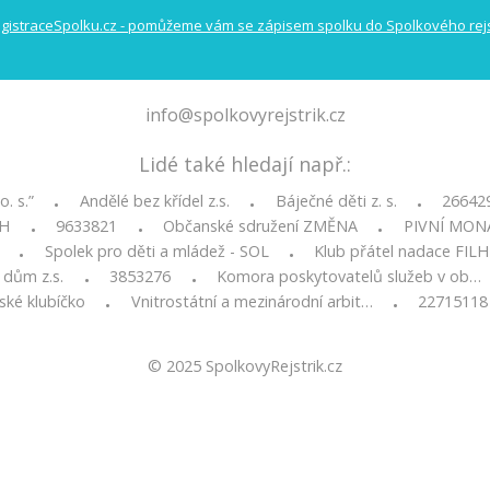
info@spolkovyrejstrik.cz
Lidé také hledají např.:
o. s.”
Andělé bez křídel z.s.
Báječné děti z. s.
26642
•
•
•
CH
9633821
Občanské sdružení ZMĚNA
PIVNÍ MONAR
•
•
•
Spolek pro děti a mládež - SOL
Klub přátel nadace FIL
•
•
 dům z.s.
3853276
Komora poskytovatelů služeb v ob…
•
•
ské klubíčko
Vnitrostátní a mezinárodní arbit…
22715118
•
•
© 2025
SpolkovyRejstrik.cz