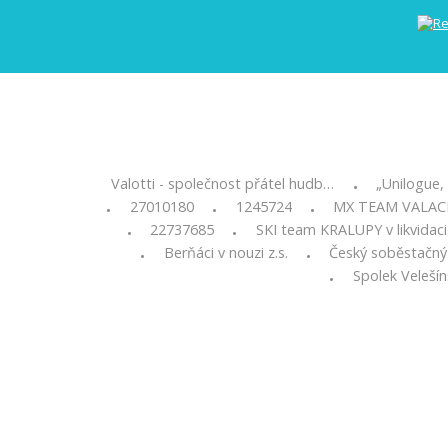
Valotti - společnost přátel hudb…
„Unilogue, 
•
27010180
1245724
MX TEAM VALA
•
•
•
22737685
SKI team KRALUPY v likvidaci
•
•
Berňáci v nouzi z.s.
Český soběstačný
•
•
Spolek Velešín
•