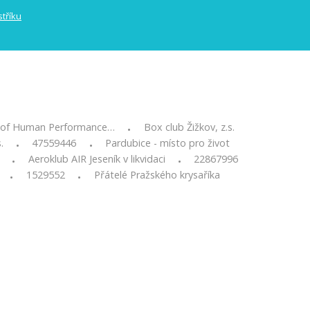
n of Human Performance…
Box club Žižkov, z.s.
•
.
47559446
Pardubice - místo pro život
•
•
Aeroklub AIR Jeseník v likvidaci
22867996
•
•
1529552
Přátelé Pražského krysaříka
•
•