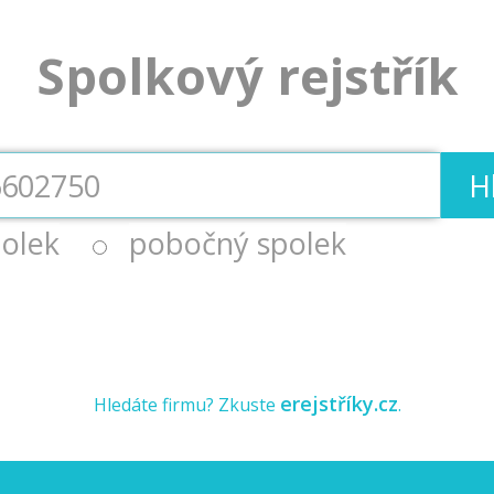
Spolkový rejstřík
H
olek
pobočný spolek
erejstříky.cz
Hledáte firmu? Zkuste
.