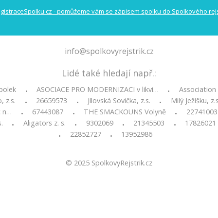
info@spolkovyrejstrik.cz
Lidé také hledají např.:
polek
ASOCIACE PRO MODERNIZACI v likvi…
Associatio
•
•
 z.s.
26659573
Jílovská Sovička, z.s.
Milý Ježíšku, z.s
•
•
•
c n…
67443087
THE SMACKOUNS Volyně
22741003
•
•
•
.
Aligators z. s.
9302069
21345503
17826021
•
•
•
•
22852727
13952986
•
•
© 2025
SpolkovyRejstrik.cz