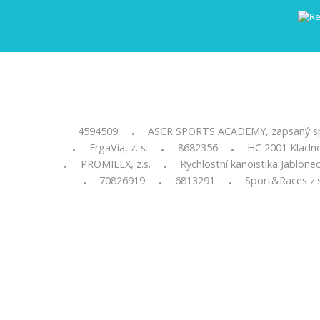
4594509
ASCR SPORTS ACADEMY, zapsaný s
•
ErgaVia, z. s.
8682356
HC 2001 Kladno,
•
•
•
PROMILEX, z.s.
Rychlostní kanoistika Jablone
•
•
70826919
6813291
Sport&Races z.s
•
•
•