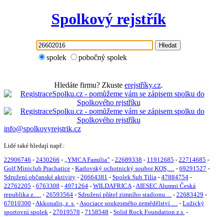
Spolkový rejstřík
Hledat
spolek
pobočný spolek
Hledáte firmu? Zkuste
erejstříky.cz
.
info@spolkovyrejstrik.cz
Lidé také hledají např.:
22906746
-
2430266
-
„YMCA Familia”
-
22689338
-
11912685
-
22714685
-
Golf Miniclub Prachatice
-
Karlovský ochotnický soubor KOS,…
-
69291527
-
Sdružení občanské aktivity
-
26664381
-
Spolek Sub Tilia
-
47884754
-
22762205
-
6763308
-
4971264
-
WILDAFRICA
-
AIESEC Alumni Česká
republika z.…
-
26593564
-
Sdružení přátel zimního stadionu…
-
22683429
-
67010300
-
Akkonalis, z. s.
-
Asociace soukromého zemědělství …
-
Lužický
sportovní spolek
-
27019578
-
7158548
-
Solid Rock Foundation z.s.
-