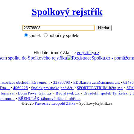
Spolkový rejstřík
Hledat
spolek
pobočný spolek
Hledáte firmu? Zkuste
erejstříky.cz
.
 asociace obchodníků s ener…
•
22890793
•
EDUkace a zaměstnanost z.s.
•
62486
 Tria…
•
4069226
•
Spolek pro spokojené děti
•
SPORTCENTRUM Jičín, z.s.
•
STAR
Team z.s.
•
Bonn Power Gym z.s.
•
Budislávek z.s.
•
Divadelní spolek Tyl Železný 
 centrum…
•
BŘEHULÁK, táboroví blázni - obča…
© 2025
Pravoslav Leopold Zátka
–
SpolkovyRejstrik.cz