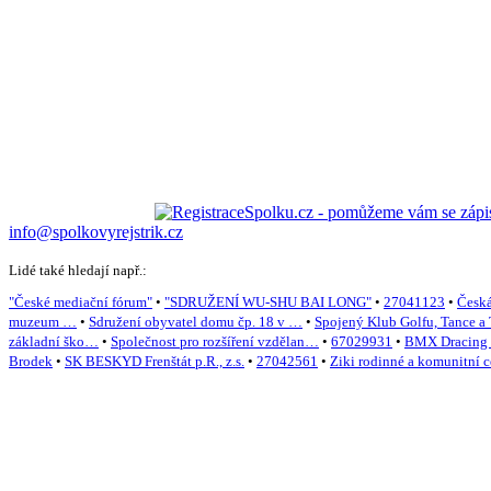
info@spolkovyrejstrik.cz
Lidé také hledají např.:
"České mediační fórum"
•
"SDRUŽENÍ WU-SHU BAI LONG"
•
27041123
•
Česká
muzeum …
•
Sdružení obyvatel domu čp. 18 v …
•
Spojený Klub Golfu, Tance a
základní ško…
•
Společnost pro rozšíření vzdělan…
•
67029931
•
BMX Dracing 
Brodek
•
SK BESKYD Frenštát p.R., z.s.
•
27042561
•
Ziki rodinné a komunitní