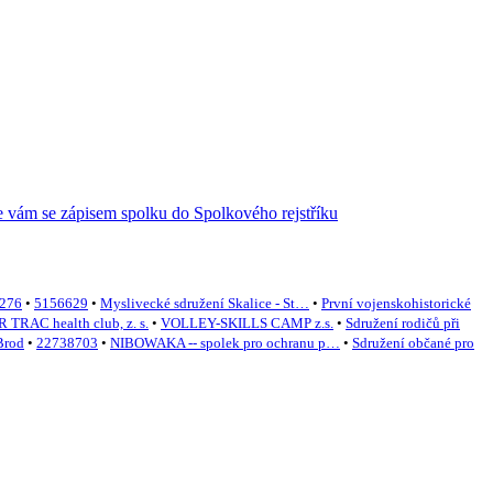
276
•
5156629
•
Myslivecké sdružení Skalice - St…
•
První vojenskohistorické
 TRAC health club, z. s.
•
VOLLEY-SKILLS CAMP z.s.
•
Sdružení rodičů při
Brod
•
22738703
•
NIBOWAKA -- spolek pro ochranu p…
•
Sdružení občané pro