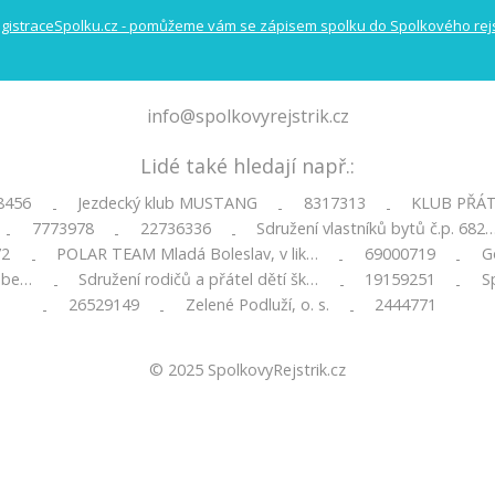
info@spolkovyrejstrik.cz
Lidé také hledají např.:
8456
Jezdecký klub MUSTANG
8317313
KLUB PŘÁT
-
-
-
7773978
22736336
Sdružení vlastníků bytů č.p. 682
-
-
-
72
POLAR TEAM Mladá Boleslav, v lik…
69000719
Go
-
-
-
a be…
Sdružení rodičů a přátel dětí šk…
19159251
S
-
-
-
26529149
Zelené Podluží, o. s.
2444771
-
-
-
© 2025
SpolkovyRejstrik.cz