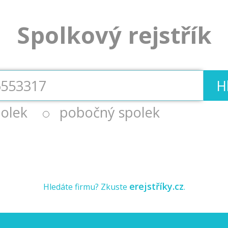
Spolkový rejstřík
H
olek
pobočný spolek
erejstříky.cz
Hledáte firmu? Zkuste
.