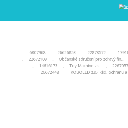
6807968
26626853
22878572
1791
-
-
-
22672109
Občanské sdružení pro zdravý fin…
-
-
14616173
Toy Machine z.s.
226705
-
-
-
26672448
KOBOLLD z.s.- Klid, ochranu 
-
-