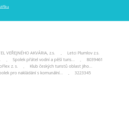
EL VEŘEJNÉHO AKVÁRIA, z.s.
Letci Plumlov z.s.
-
…
Spolek přátel vodní a pěší turis…
8039461
-
-
Flex z. s.
Klub českých turistů oblast Jiho…
-
polek pro nakládání s komunální…
3223345
-