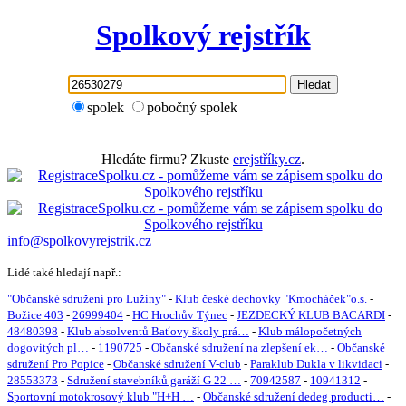
Spolkový rejstřík
Hledat
spolek
pobočný spolek
Hledáte firmu? Zkuste
erejstříky.cz
.
info@spolkovyrejstrik.cz
Lidé také hledají např.:
"Občanské sdružení pro Lužiny"
-
Klub české dechovky "Kmocháček"o.s.
-
Božice 403
-
26999404
-
HC Hrochův Týnec
-
JEZDECKÝ KLUB BACARDI
-
48480398
-
Klub absolventů Baťovy školy prá…
-
Klub málopočetných
dogovitých pl…
-
1190725
-
Občanské sdružení na zlepšení ek…
-
Občanské
sdružení Pro Popice
-
Občanské sdružení V-club
-
Paraklub Dukla v likvidaci
-
28553373
-
Sdružení stavebníků garáží G 22 …
-
70942587
-
10941312
-
Sportovní motokrosový klub "H+H …
-
Občanské sdružení dedeg producti…
-