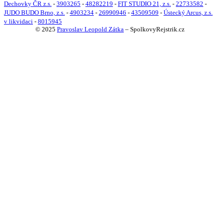
Dechovky ČR z.s.
-
3903265
-
48282219
-
FIT STUDIO 21, z.s.
-
22733582
-
JUDO BUDO Brno, z.s.
-
4903234
-
26990946
-
43509509
-
Ústecký Arcus, z.s.
v likvidaci
-
8015945
© 2025
Pravoslav Leopold Zátka
–
SpolkovyRejstrik.cz