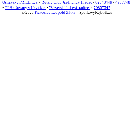
Ostravský PRIDE, z. s.
•
Rotary Club Jindřichův Hradec
•
62048449
•
4987748
•
TJ Hrušovany v likvidaci
•
"Sázavská lidová tradice"
•
70857547
© 2025
Pravoslav Leopold Zátka
–
SpolkovyRejstrik.cz