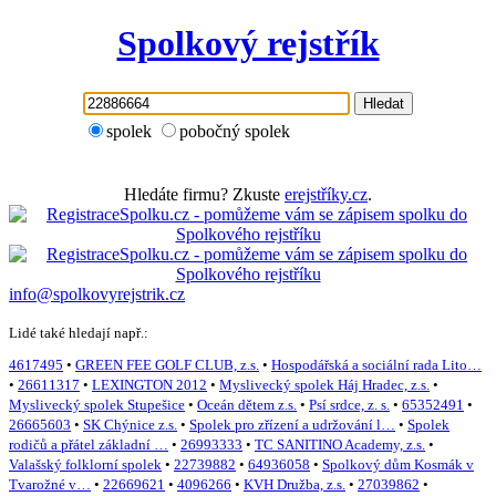
Spolkový rejstřík
Hledat
spolek
pobočný spolek
Hledáte firmu? Zkuste
erejstříky.cz
.
info@spolkovyrejstrik.cz
Lidé také hledají např.:
4617495
•
GREEN FEE GOLF CLUB, z.s.
•
Hospodářská a sociální rada Lito…
•
26611317
•
LEXINGTON 2012
•
Myslivecký spolek Háj Hradec, z.s.
•
Myslivecký spolek Stupešice
•
Oceán dětem z.s.
•
Psí srdce, z. s.
•
65352491
•
26665603
•
SK Chýnice z.s.
•
Spolek pro zřízení a udržování l…
•
Spolek
rodičů a přátel základní …
•
26993333
•
TC SANITINO Academy, z.s.
•
Valašský folklorní spolek
•
22739882
•
64936058
•
Spolkový dům Kosmák v
Tvarožné v…
•
22669621
•
4096266
•
KVH Družba, z.s.
•
27039862
•