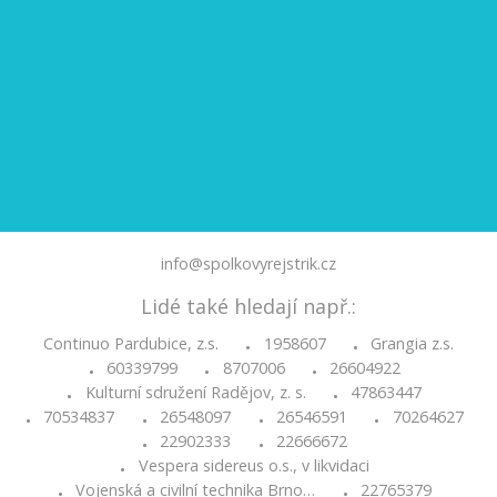
info@spolkovyrejstrik.cz
Lidé také hledají např.:
Continuo Pardubice, z.s.
1958607
Grangia z.s.
•
•
60339799
8707006
26604922
•
•
•
Kulturní sdružení Radějov, z. s.
47863447
•
•
70534837
26548097
26546591
70264627
•
•
•
•
22902333
22666672
•
•
Vespera sidereus o.s., v likvidaci
•
Vojenská a civilní technika Brno…
22765379
•
•