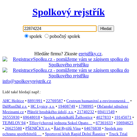
Spolkový rejstřík
Hledat
spolek
pobočný spolek
Hledáte firmu? Zkuste
erejstříky.cz
.
info@spolkovyrejstrik.cz
Lidé také hledají např.:
AHC Hoštice
•
8891991
•
22769587
•
Centrum humanitní a environmentá…
•
DálRunDál z.s.
•
HC Lysice, z.s.
•
19408749
•
1798995
•
Občanské sdružení
Mezinami.cz
•
Přátelé brodského údolí, z.s.
•
21740232
•
69411549
•
26555930
•
69648018
•
Spolek zahrádkářů Žalhostice
•
4027833
•
19145071
•
TEJMLOV 94
•
Tělovýchovná jednota Sokol Opato…
•
67361633
•
10694625
•
26625580
•
PŠENIČKY z.s.
•
Řád Rytířů Vína
•
64676838
•
Spolek pro
ochranu spotřebitelů …
•
Sportovní klub Rapid Dolní Řasnice
•
Truck Trial