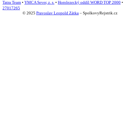
Tatra Team
•
YMCA Sever, z. s.
•
Horolezecký oddíl WORD TOP 2000
•
27017265
© 2025
Pravoslav Leopold Zátka
–
SpolkovyRejstrik.cz