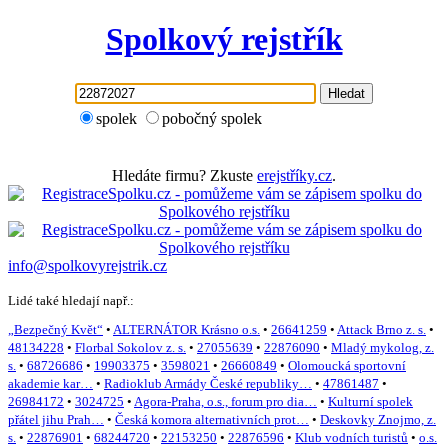
Spolkový rejstřík
Hledat
spolek
pobočný spolek
Hledáte firmu? Zkuste
erejstříky.cz
.
info@spolkovyrejstrik.cz
Lidé také hledají např.:
„Bezpečný Květ“
•
ALTERNÁTOR Krásno o.s.
•
26641259
•
Attack Brno z. s.
•
48134228
•
Florbal Sokolov z. s.
•
27055639
•
22876090
•
Mladý mykolog, z.
s.
•
68726686
•
19903375
•
3598021
•
26660849
•
Olomoucká sportovní
akademie kar…
•
Radioklub Armády České republiky…
•
47861487
•
26984172
•
3024725
•
Agora-Praha, o.s., forum pro dia…
•
Kulturní spolek
přátel jihu Prah…
•
Česká komora alternativních prot…
•
Deskovky Znojmo, z.
s.
•
22876901
•
68244720
•
22153250
•
22876596
•
Klub vodních turistů
•
o.s.