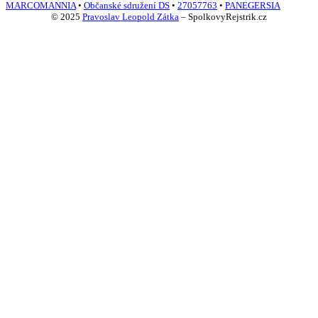
MARCOMANNIA
•
Občanské sdružení DS
•
27057763
•
PANEGERSIA
© 2025
Pravoslav Leopold Zátka
–
SpolkovyRejstrik.cz