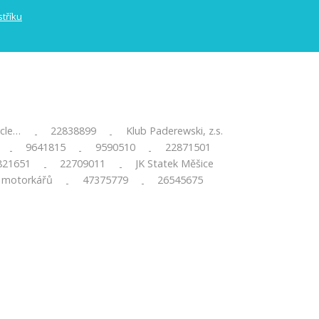
ycle…
22838899
Klub Paderewski, z.s.
-
-
9641815
9590510
22871501
-
-
-
821651
22709011
JK Statek Měšice
-
-
 motorkářů
47375779
26545675
-
-