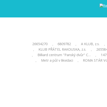
26654270
6809782
A KLUB, z.s.
-
-
-
KLUB PŘÁTEL RAKOUSKA, z.s.
26558
-
-
Billiard centrum "Panský dvůr" C…
147
-
-
Metr a půl v likvidaci
ROMA STÁR Vol
-
-