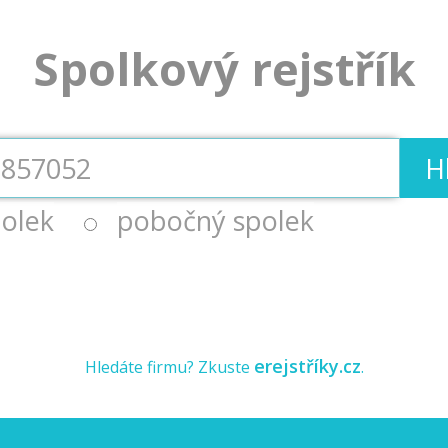
Spolkový rejstřík
H
olek
pobočný spolek
erejstříky.cz
Hledáte firmu? Zkuste
.