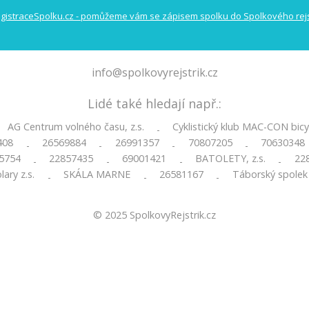
info@spolkovyrejstrik.cz
Lidé také hledají např.:
AG Centrum volného času, z.s.
Cyklistický klub MAC-CON bic
-
408
26569884
26991357
70807205
70630348
-
-
-
-
5754
22857435
69001421
BATOLETY, z.s.
22
-
-
-
-
ary z.s.
SKÁLA MARNE
26581167
Táborský spolek
-
-
-
© 2025
SpolkovyRejstrik.cz