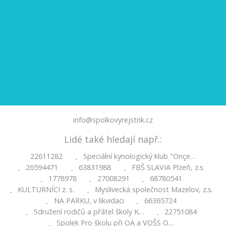
info@spolkovyrejstrik.cz
Lidé také hledají např.:
22611282
Speciální kynologický klub "Onçe…
-
26594471
63831988
FBŠ SLAVIA Plzeň, z.s.
-
-
-
1778978
27008291
68780541
-
-
-
KULTURNÍCI z. s.
Myslivecká společnost Mazelov, z.s.
-
-
NA PARKU, v likvidaci
66365724
-
-
Sdružení rodičů a přátel školy K…
22751084
-
-
Spolek Pro školu při OA a VOŠS O…
-