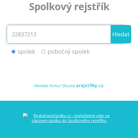
Spolkový rejstřík
Hledat
spolek
pobočný spolek
erejstříky.cz
Hledáte firmu? Zkuste
.