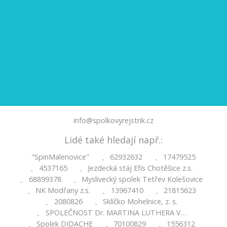
info@spolkovyrejstrik.cz
Lidé také hledají např.:
"SpinMalenovice"
62932632
17479525
-
-
4537165
Jezdecká stáj Efis Chotěšice z.s.
-
-
68899378
Myslivecký spolek Tetřev Kolešovice
-
-
NK Modřany z.s.
13967410
21815623
-
-
-
2080826
Sklíčko Mohelnice, z. s.
-
-
SPOLEČNOST Dr. MARTINA LUTHERA V…
-
Spolek DIDACHE
70100829
1556312
-
-
-