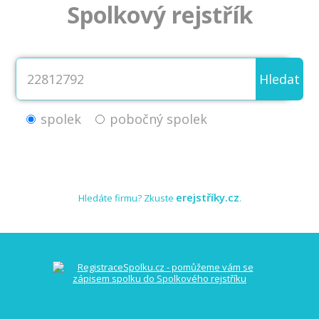
Spolkový rejstřík
Hledat
spolek
pobočný spolek
erejstříky.cz
Hledáte firmu? Zkuste
.