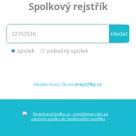
Spolkový rejstřík
Hledat
spolek
pobočný spolek
erejstříky.cz
Hledáte firmu? Zkuste
.