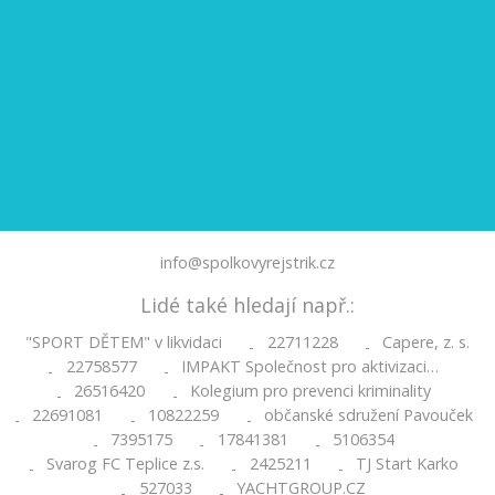
info@spolkovyrejstrik.cz
Lidé také hledají např.:
"SPORT DĚTEM" v likvidaci
22711228
Capere, z. s.
-
-
22758577
IMPAKT Společnost pro aktivizaci…
-
-
26516420
Kolegium pro prevenci kriminality
-
-
22691081
10822259
občanské sdružení Pavouček
-
-
-
7395175
17841381
5106354
-
-
-
Svarog FC Teplice z.s.
2425211
TJ Start Karko
-
-
-
527033
YACHTGROUP.CZ
-
-