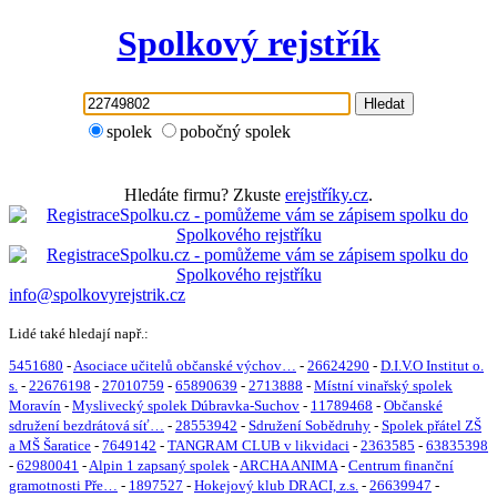
Spolkový rejstřík
Hledat
spolek
pobočný spolek
Hledáte firmu? Zkuste
erejstříky.cz
.
info@spolkovyrejstrik.cz
Lidé také hledají např.:
5451680
-
Asociace učitelů občanské výchov…
-
26624290
-
D.I.V.O Institut o.
s.
-
22676198
-
27010759
-
65890639
-
2713888
-
Místní vinařský spolek
Moravín
-
Myslivecký spolek Dúbravka-Suchov
-
11789468
-
Občanské
sdružení bezdrátová síť…
-
28553942
-
Sdružení Sobědruhy
-
Spolek přátel ZŠ
a MŠ Šaratice
-
7649142
-
TANGRAM CLUB v likvidaci
-
2363585
-
63835398
-
62980041
-
Alpin 1 zapsaný spolek
-
ARCHA ANIMA
-
Centrum finanční
gramotnosti Pře…
-
1897527
-
Hokejový klub DRACI, z.s.
-
26639947
-