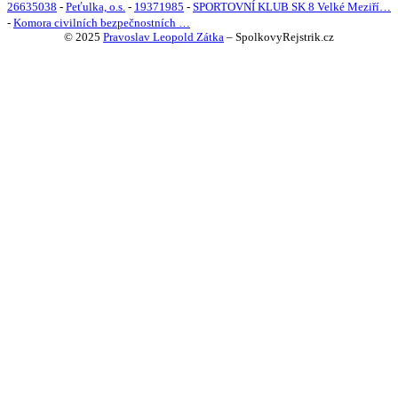
26635038
-
Peťulka, o.s.
-
19371985
-
SPORTOVNÍ KLUB SK 8 Velké Meziří…
-
Komora civilních bezpečnostních …
© 2025
Pravoslav Leopold Zátka
–
SpolkovyRejstrik.cz