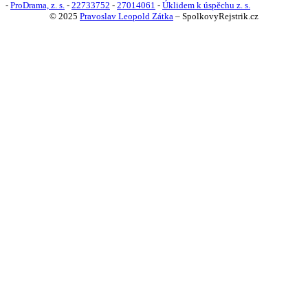
-
ProDrama, z. s.
-
22733752
-
27014061
-
Úklidem k úspěchu z. s.
© 2025
Pravoslav Leopold Zátka
–
SpolkovyRejstrik.cz