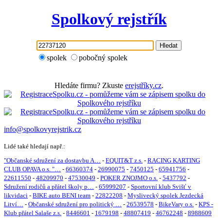
Spolkový rejstřík
Hledat
spolek
pobočný spolek
Hledáte firmu? Zkuste
erejstříky.cz
.
info@spolkovyrejstrik.cz
Lidé také hledají např.:
"Občanské sdružení za dostavbu A…
-
EQUIT&T z.s.
-
RACING KARTING
CLUB OPAVA o.s. "…
-
66360374
-
26990075
-
7450125
-
65941756
-
22611550
-
48209970
-
47530049
-
POKER ZNOJMO o.s.
-
5437792
-
Sdružení rodičů a přátel školy p…
-
65999207
-
Sportovní klub Svišť v
likvidaci
-
BIKE auto BENI team
-
22822208
-
Myslivecký spolek Jezdecká
Litví…
-
Občanské sdružení pro politický …
-
26539578
-
BikeVary o.s.
-
KPS -
Klub přátel Salaše z.s.
-
8446601
-
1679198
-
48807419
-
46762248
-
8988609