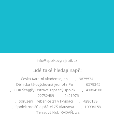
info@spolkovyrejstrik.cz
Lidé také hledají např.:
Česká Karetní Akademie, z.s.
9675574
-
Dělnická tělovýchovná jednota Pa…
6579345
-
-
FBK Štajgřy Ostrava zapsaný spolek
49864106
-
-
22732489
2421976
-
-
Sdružení Třebenice 21 v likvidaci
4286138
-
-
Spolek rodičů a přátel ZŠ Klausova
10904158
-
-
Tenisový Klub KADAŇ, z.s.
-