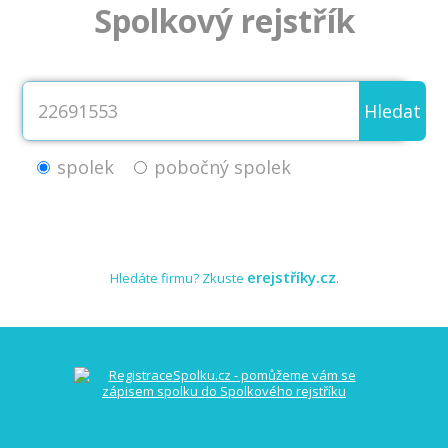
Spolkový rejstřík
Hledat
spolek
pobočný spolek
erejstříky.cz
Hledáte firmu? Zkuste
.