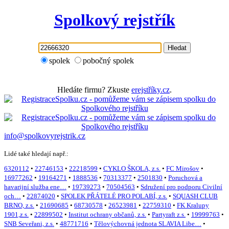
Spolkový rejstřík
Hledat
spolek
pobočný spolek
Hledáte firmu? Zkuste
erejstříky.cz
.
info@spolkovyrejstrik.cz
Lidé také hledají např.:
6320112
•
22746153
•
22218599
•
CYKLO ŠKOLA, z.s.
•
FC Mirošov
•
16977262
•
19164271
•
1888536
•
70313377
•
2501830
•
Poruchová a
havarijní služba ene…
•
19739273
•
70504563
•
Sdružení pro podporu Civilní
och…
•
22874020
•
SPOLEK PŘÁTELÉ PRO POLABÍ, z.s.
•
SQUASH CLUB
BRNO, z.s.
•
21690685
•
68730578
•
26523981
•
22759310
•
FK Kralupy
1901,z.s.
•
22899502
•
Institut ochrany občanů, z.s.
•
Partyraft z.s.
•
19999763
•
SNB Seveřani, z.s.
•
48771716
•
Tělovýchovná jednota SLAVIA Libe…
•