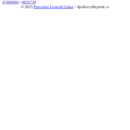
47609460
•
4935730
© 2025
Pravoslav Leopold Zátka
–
SpolkovyRejstrik.cz