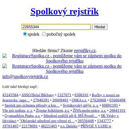
Spolkový rejstřík
Hledat
spolek
pobočný spolek
Hledáte firmu? Zkuste
erejstříky.cz
.
info@spolkovyrejstrik.cz
Lidé také hledají např.:
45245584
•
ASSO Dolní Břežany
•
1327071
•
6306161
•
Kočky v nouzi na
Jesenicku, zaps…
•
27040291
•
26609461
•
OSKA z.s.
•
27026868
•
65660498
•
Spolek pro ochranu přírody a kra…
•
Svitákovský mlýn, z. s.
•
60891181
•
Vše pro rodinu, z. s.
•
Žijeme folklórem, z.s.
•
ŽIVA spolu-práce, z.s.
•
26641101
•
Gymnathlon Praha, z.s.
•
Sdružení rodičů při 8. MŠ Prostě…
•
SK Vésky v
likvidaci
•
"Občanské sdružení pro větrné el…
•
26556448
•
1343777
•
19761465
•
22178091
•
48221465
•
o.s. Daleko
•
PŘÍVOZ V LUHU u