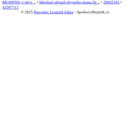
BRANOVA, v likvi…
•
Sdružení občanů obytného domu Zá…
•
26665191
•
45597715
© 2025
Pravoslav Leopold Zátka
–
SpolkovyRejstrik.cz