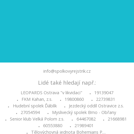
info@spolkovyrejstrik.cz
Lidé také hledají např.:
LEOPARDS Ostrava "v likvidaci"
19139047
•
FKM Kahan, z.s.
19800860
22739831
•
•
•
Hudební spolek Ďáblík
Jezdecký oddíl Ostravice z.s.
•
•
27054594
Myslivecký spolek Brno - Obřany
•
•
Senior klub Velká Polom z.s.
64467082
21668981
•
•
•
60553880
21989401
•
•
Tělovýchovná jednota Bohemians P…
•