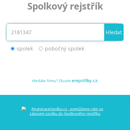
Spolkový rejstřík
Hledat
spolek
pobočný spolek
erejstříky.cz
Hledáte firmu? Zkuste
.