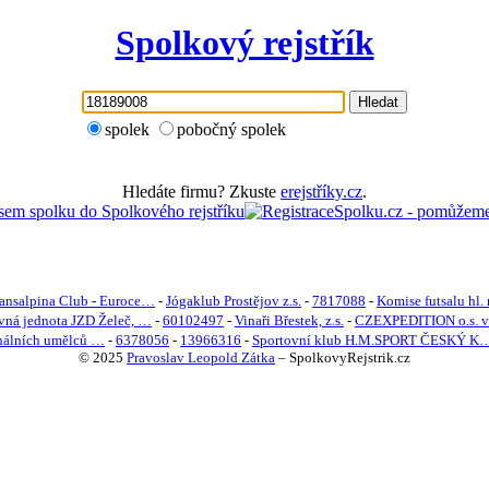
Spolkový rejstřík
Hledat
spolek
pobočný spolek
Hledáte firmu? Zkuste
erejstříky.cz
.
ransalpina Club - Euroce…
-
Jógaklub Prostějov z.s.
-
7817088
-
Komise futsalu hl. 
ná jednota JZD Želeč, …
-
60102497
-
Vinaři Břestek, z.s.
-
CZEXPEDITION o.s. v 
onálních umělců …
-
6378056
-
13966316
-
Sportovní klub H.M.SPORT ČESKÝ K
© 2025
Pravoslav Leopold Zátka
–
SpolkovyRejstrik.cz