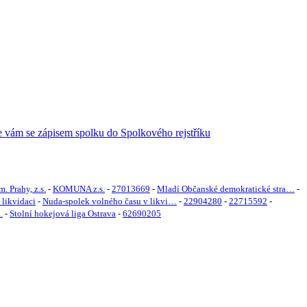
m. Prahy, z.s.
-
KOMUNA z.s.
-
27013669
-
Mladí Občanské demokratické stra…
-
likvidaci
-
Nuda-spolek volného času v likvi…
-
22904280
-
22715592
-
…
-
Stolní hokejová liga Ostrava
-
62690205