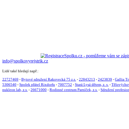
info@spolkovyrejstrik.cz
Lidé také hledají např.:
22727469
-
Bytové sdružení Rakovecká 75 z.s.
-
22843213
-
2423839
-
Gallia T
5306540
-
Spolek přátel Rixdorfu
-
7007752
-
Stará Lysá dětem, z. s.
-
Tělovýchov
nukleon lab, z.s.
-
26671000
-
Rodinné centrum Parníček, z.s.
-
Sdružení profesi