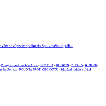
-
Pokoj v hlavě i na hlavě, z.s.
-
22714154
-
48806129
-
2313065
-
6530800
-
ré hudby, z.s.
-
ROUDNÁ PROTI OBCHVATU
-
Sdružení rodičů a přátel