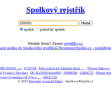
Spolkový rejstřík
Hledat
spolek
pobočný spolek
Hledáte firmu? Zkuste
erejstříky.cz
.
ŘI OSADA, z.s.
-
6728766
-
Klub rodičů při Základní škole, …
-
Občané Haňovic
l Vysoká v likvidaci
-
DC SLOVAN Kroměříž
-
26989280
-
22864725
-
Přátelé dob
Gymtyl gymnázia J.K.Tyla v …
-
48651729
© 2025
Pravoslav Leopold Zátka
–
SpolkovyRejstrik.cz