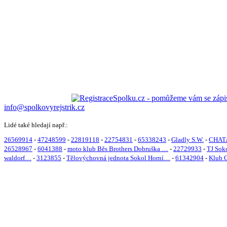
info@spolkovyrejstrik.cz
Lidé také hledají např.:
26569914
-
47248599
-
22819118
-
22754831
-
65338243
-
Gladly S.W.
-
CHATA
26528967
-
6041388
-
moto klub Běs Brothers Dobruška …
-
22729933
-
TJ Soko
waldorf…
-
3123855
-
Tělovýchovná jednota Sokol Horní…
-
61342904
-
Klub 