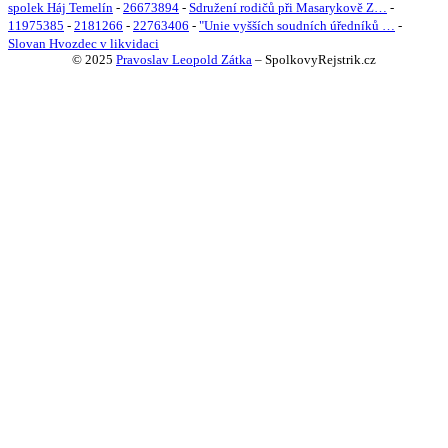
spolek Háj Temelín
-
26673894
-
Sdružení rodičů při Masarykově Z…
-
11975385
-
2181266
-
22763406
-
"Unie vyšších soudních úředníků …
-
Slovan Hvozdec v likvidaci
© 2025
Pravoslav Leopold Zátka
–
SpolkovyRejstrik.cz