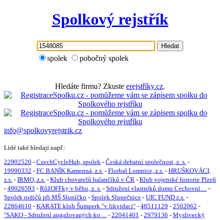
Spolkový rejstřík
Hledat
spolek
pobočný spolek
Hledáte firmu? Zkuste
erejstříky.cz
.
info@spolkovyrejstrik.cz
Lidé také hledají např.:
22902520
-
CzechCycleHub, spolek
-
Česká debatní společnost, z. s.
-
19990332
-
FC BANÍK Kamenná, z.s.
-
Florbal Lomnice, z.s.
-
HRUŠKOVÁCI,
z.s.
-
IRMO, z.s.
-
Klub chovatelů halančíků v ČR
-
Klub vojenské historie Plzeň
-
49026593
-
RůžOFFky v běhu, z. s.
-
Sdružení vlastníků domu Cechovní…
-
Spolek rodičů při MŠ Sluníčko
-
Spolek Slunečnice
-
UIC FUND z.s.
-
22864610
-
KARATE klub Šumperk "v likvidaci"
-
48511129
-
2502062
-
"SAKO - Sdružení angažovaných ko…
-
22041401
-
2979136
-
Myslivecký