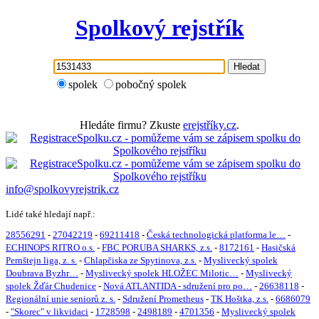
Spolkový rejstřík
Hledat
spolek
pobočný spolek
Hledáte firmu? Zkuste
erejstříky.cz
.
info@spolkovyrejstrik.cz
Lidé také hledají např.:
28556291
-
27042219
-
69211418
-
Česká technologická platforma le…
-
ECHINOPS RITRO o.s.
-
FBC PORUBA SHARKS, z.s.
-
8172161
-
Hasičská
Pernštejn liga, z. s.
-
Chlapčiska ze Spytinova, z.s.
-
Myslivecký spolek
Doubrava Byzhr…
-
Myslivecký spolek HLOŽEC Milotic…
-
Myslivecký
spolek Žďár Chudenice
-
Nová ATLANTIDA - sdružení pro po…
-
26638118
-
Regionální unie seniorů z. s.
-
Sdružení Prometheus
-
TK Hoštka, z.s.
-
6686079
-
"Skorec" v likvidaci
-
1728598
-
2498189
-
4701356
-
Myslivecký spolek