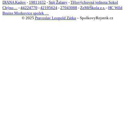
DIANA Kadov
-
19811632
-
Stáj Žalany
-
Tělovýchovná jednota Sokol
Chýno…
-
44224770
-
42195624
-
27043088
-
ZeMěŠkola z.s.
-
HC Wild
Bruins Morkovice spolek …
© 2025
Pravoslav Leopold Zátka
–
SpolkovyRejstrik.cz