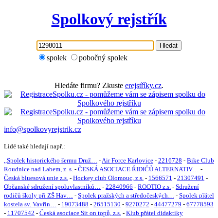
Spolkový rejstřík
Hledat
spolek
pobočný spolek
Hledáte firmu? Zkuste
erejstříky.cz
.
info@spolkovyrejstrik.cz
Lidé také hledají např.:
,,Spolek historického šermu Druž…
-
Air Force Karlovice
-
2216728
-
Bike Club
Roudnice nad Labem, z. s.
-
ČESKÁ ASOCIACE ŘIDIČŮ ALTERNATIV…
-
Česká bluesová unie z.s.
-
Hockey club Olomouc, z.s.
-
1566571
-
21307491
-
Občanské sdružení spoluvlastníků…
-
22840966
-
ROOTIO z.s.
-
Sdružení
rodičů školy při ZŠ Hav…
-
Spolek pražských a středočeských…
-
Spolek přátel
kostela sv. Vavřin…
-
19073488
-
26515130
-
9270272
-
44477279
-
67778593
-
11707542
-
Česká asociace Sit on topů, z.s.
-
Klub přátel didaktiky