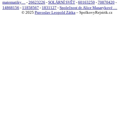
matematiky…
-
26623226
-
SOLÁRNÍ SVĚT
-
60163259
-
70870420
-
14868156
-
11858567
-
1831127
-
Společnost dr. Alice Masarykové …
© 2025
Pravoslav Leopold Zátka
–
SpolkovyRejstrik.cz